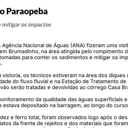
do Paraopeba
 mitigar os impactos
 a Agência Nacional de Águas (ANA) fizeram uma vi
em Brumadinho, na área atingida pelo rompimento da
 tomadas para conter os sedimentos e mitigar os im
.
 vistoria, os técnicos estiveram na área dos diques 
dade do fluxo fluvial e na Estação de Tratamento de 
rvão serão tratadas e devolvidas ao córrego Casa Br
nitoramento da qualidade das águas superficiais e 
e estava depositado na barragem, ao longo do curso 
ez e ferro total, foram observados logo após o des
atos da frente de rejeitos e dos materiais que fora