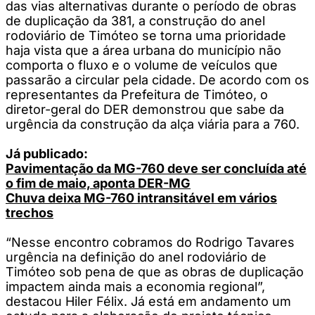
das vias alternativas durante o período de obras
de duplicação da 381, a construção do anel
rodoviário de Timóteo se torna uma prioridade
haja vista que a área urbana do município não
comporta o fluxo e o volume de veículos que
passarão a circular pela cidade. De acordo com os
representantes da Prefeitura de Timóteo, o
diretor-geral do DER demonstrou que sabe da
urgência da construção da alça viária para a 760.
Já publicado:
Pavimentação da MG-760 deve ser concluída até
o fim de maio, aponta DER-MG
Chuva deixa MG-760 intransitável em vários
trechos
“Nesse encontro cobramos do Rodrigo Tavares
urgência na definição do anel rodoviário de
Timóteo sob pena de que as obras de duplicação
impactem ainda mais a economia regional”,
destacou Hiler Félix. Já está em andamento um