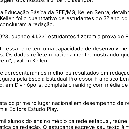
agem dos nossos alunos”, disse Igor.
a Educação Básica da SEE/MG, Kellen Senra, detalho
ellen foi o quantitativo de estudantes do 3º ano do
concluíram a redação.
3, quando 41.231 estudantes fizeram a prova do En
to essa rede tem uma capacidade de desenvolviment
. Os dados refletem nacionalmente, mostrando que
em”, avaliou Kellen.
que apresentaram os melhores resultados em redação
guida pela Escola Estadual Professor Francisco L
ho, em Divinópolis, completa o ranking com média de
uista do primeiro lugar nacional em desempenho de 
 a Editora Estudo Play.
mil alunos do ensino médio da rede estadual, reúne li
tica da redação. O estudante escreve seu texto à mã