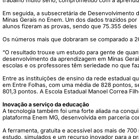
trabalho muito sério, comprometido com a aprendiz
Em seguida, a subsecretária de Desenvolvimento d
Minas Gerais no Enem. Um dos dados trazidos por K
alunos fizeram as provas, sendo que 75.355 deles 
Os números mais que dobraram se comparado a 202
“O resultado trouxe um estudo para gente de quan
desenvolvimento da aprendizagem em Minas Gerais
escolas e os professores têm seriedade no que faz
Entre as instituições de ensino da rede estadual 
em Entre Folhas, com uma média de 828 pontos, se
801,3 pontos. A Escola Estadual Manoel Correa Fil
Inovação a serviço da educação
A tecnologia também foi uma forte aliada na conq
plataforma Enem MG, desenvolvida em parceria com
A ferramenta, gratuita e acessível aos mais de 700 
estudo, simulados e um recurso inovador para a prá