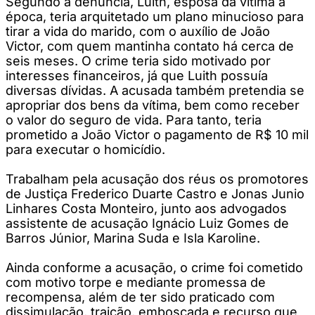
Segundo a denúncia, Luith, esposa da vítima à
época, teria arquitetado um plano minucioso para
tirar a vida do marido, com o auxílio de João
Victor, com quem mantinha contato há cerca de
seis meses. O crime teria sido motivado por
interesses financeiros, já que Luith possuía
diversas dívidas. A acusada também pretendia se
apropriar dos bens da vítima, bem como receber
o valor do seguro de vida. Para tanto, teria
prometido a João Victor o pagamento de R$ 10 mil
para executar o homicídio.
Trabalham pela acusação dos réus os promotores
de Justiça Frederico Duarte Castro e Jonas Junio
Linhares Costa Monteiro, junto aos advogados
assistente de acusação Ignácio Luiz Gomes de
Barros Júnior, Marina Suda e Isla Karoline.
Ainda conforme a acusação, o crime foi cometido
com motivo torpe e mediante promessa de
recompensa, além de ter sido praticado com
dissimulação, traição, emboscada e recurso que