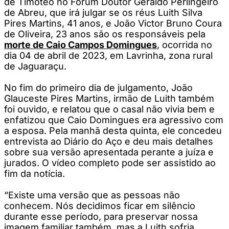
de Timóteo no Fórum Doutor Geraldo Perlingeiro
de Abreu, que irá julgar se os réus Luith Silva
Pires Martins, 41 anos, e João Victor Bruno Coura
de Oliveira, 23 anos são os responsáveis pela
morte de Caio Campos Domingues
, ocorrida no
dia 04 de abril de 2023, em Lavrinha, zona rural
de Jaguaraçu.
No fim do primeiro dia de julgamento, João
Glauceste Pires Martins, irmão de Luith também
foi ouvido, e relatou que o casal não vivia bem e
enfatizou que Caio Domingues era agressivo com
a esposa. Pela manhã desta quinta, ele concedeu
entrevista ao Diário do Aço e deu mais detalhes
sobre sua versão apresentada perante a juíza e
jurados. O vídeo completo pode ser assistido ao
fim da notícia.
“Existe uma versão que as pessoas não
conhecem. Nós decidimos ficar em silêncio
durante esse período, para preservar nossa
imagem familiar também, mas a Luith sofria