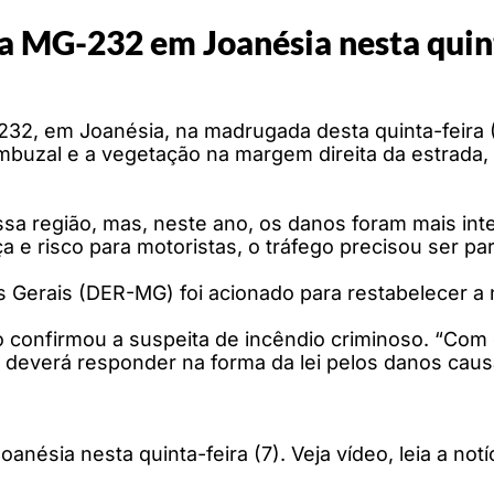
 a MG-232 em Joanésia nesta quin
2, em Joanésia, na madrugada desta quinta-feira (7)
uzal e a vegetação na margem direita da estrada, n
 região, mas, neste ano, os danos foram mais inten
 e risco para motoristas, o tráfego precisou ser pa
erais (DER-MG) foi acionado para restabelecer a n
 confirmou a suspeita de incêndio criminoso. “Com 
e deverá responder na forma da lei pelos danos causad
nésia nesta quinta-feira (7). Veja vídeo, leia a notí