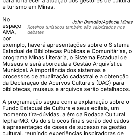
para fortalecer a atuação dos gestores de cultura
e turismo em Minas.
No
John Brandão/Agência Minas
espaço
Roteiros turísticos também são valorizados nos
AMA,
debates
por
exemplo, haverá apresentações sobre o Sistema
Estadual de Bibliotecas Públicas e Comunitárias, o
programa Minas Literária, o Sistema Estadual de
Museus e será abordada a Gestão Arquivística
Municipal. A importância dos sistemas e
processos de atualização cadastral e a obtenção
da Declaração de Acervos Culturais (DAC) para
bibliotecas, museus e arquivos serão detalhados.
A programação segue com a explanação sobre o
Fundo Estadual de Cultura e seus editais, um
momento tira-dúvidas, além da Rodada Cultural
Iepha-MG. Os dois blocos finais serão dedicados
à apresentação de cases de sucesso na gestão
cultural, reunindo experiências inspiradoras de