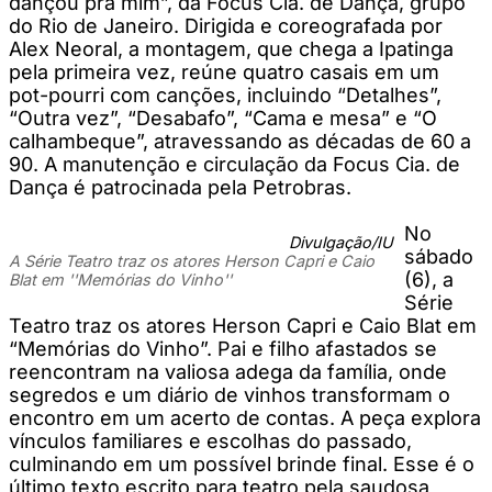
dançou pra mim”, da Focus Cia. de Dança, grupo
do Rio de Janeiro. Dirigida e coreografada por
Alex Neoral, a montagem, que chega a Ipatinga
pela primeira vez, reúne quatro casais em um
pot-pourri com canções, incluindo “Detalhes”,
“Outra vez”, “Desabafo”, “Cama e mesa” e “O
calhambeque”, atravessando as décadas de 60 a
90. A manutenção e circulação da Focus Cia. de
Dança é patrocinada pela Petrobras.
No
Divulgação/IU
sábado
A Série Teatro traz os atores Herson Capri e Caio
(6), a
Blat em ''Memórias do Vinho''
Série
Teatro traz os atores Herson Capri e Caio Blat em
“Memórias do Vinho”. Pai e filho afastados se
reencontram na valiosa adega da família, onde
segredos e um diário de vinhos transformam o
encontro em um acerto de contas. A peça explora
vínculos familiares e escolhas do passado,
culminando em um possível brinde final. Esse é o
último texto escrito para teatro pela saudosa