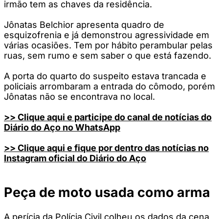
irmão tem as chaves da residência.
Jônatas Belchior apresenta quadro de
esquizofrenia e já demonstrou agressividade em
várias ocasiões. Tem por hábito perambular pelas
ruas, sem rumo e sem saber o que está fazendo.
A porta do quarto do suspeito estava trancada e
policiais arrombaram a entrada do cômodo, porém
Jônatas não se encontrava no local.
>> Clique aqui e participe do canal de notícias do
Diário do Aço no WhatsApp
>> Clique aqui e fique por dentro das notícias no
Instagram oficial do Diário do Aço
Peça de moto usada como arma
A perícia da Polícia Civil colheu os dados da cena