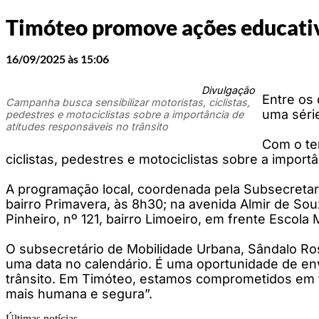
Timóteo promove ações educativ
16/09/2025 às 15:06
Divulgação
Entre os 
Campanha busca sensibilizar motoristas, ciclistas,
uma série
pedestres e motociclistas sobre a importância de
atitudes responsáveis no trânsito
Com o tem
ciclistas, pedestres e motociclistas sobre a import
A programação local, coordenada pela Subsecretaria
bairro Primavera, às 8h30; na avenida Almir de Sou
Pinheiro, nº 121, bairro Limoeiro, em frente Escola
O subsecretário de Mobilidade Urbana, Sândalo Ro
uma data no calendário. É uma oportunidade de en
trânsito. Em Timóteo, estamos comprometidos em 
mais humana e segura”.
Últimas notícias