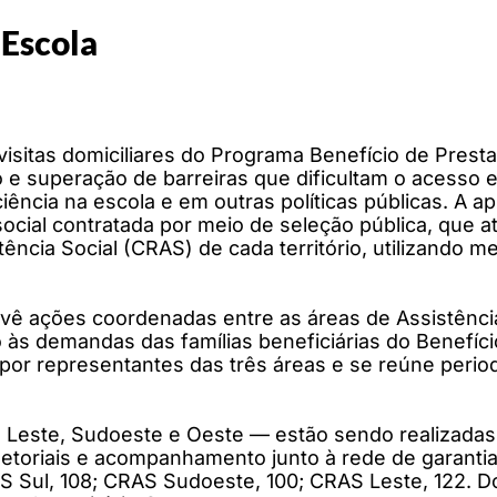
 Escola
isitas domiciliares do Programa Benefício de Prest
o e superação de barreiras que dificultam o acesso e
ncia na escola e em outras políticas públicas. A ap
social contratada por meio de seleção pública, que 
ência Social (CRAS) de cada território, utilizando m
evê ações coordenadas entre as áreas de Assistênc
o às demandas das famílias beneficiárias do Benefí
 por representantes das três áreas e se reúne peri
 Leste, Sudoeste e Oeste — estão sendo realizadas vi
etoriais e acompanhamento junto à rede de garantia 
RAS Sul, 108; CRAS Sudoeste, 100; CRAS Leste, 122.