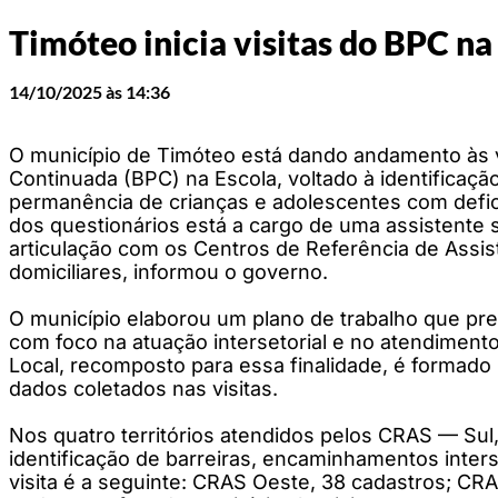
Timóteo inicia visitas do BPC na
14/10/2025 às 14:36
O município de Timóteo está dando andamento às v
Continuada (BPC) na Escola, voltado à identificaçã
permanência de crianças e adolescentes com deficiê
dos questionários está a cargo de uma assistente 
articulação com os Centros de Referência de Assist
domiciliares, informou o governo.
O município elaborou um plano de trabalho que pr
com foco na atuação intersetorial e no atendiment
Local, recomposto para essa finalidade, é formado
dados coletados nas visitas.
Nos quatro territórios atendidos pelos CRAS — Sul,
identificação de barreiras, encaminhamentos inters
visita é a seguinte: CRAS Oeste, 38 cadastros; C