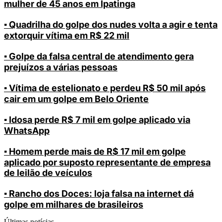
mulher de 45 anos em Ipatinga
▪️ Quadrilha do golpe dos nudes volta a agir e tenta
extorquir vítima em R$ 22 mil
▪️ Golpe da falsa central de atendimento gera
prejuízos a várias pessoas
▪️ Vítima de estelionato e perdeu R$ 50 mil após
cair em um golpe em Belo Oriente
▪️ Idosa perde R$ 7 mil em golpe aplicado via
WhatsApp
▪️ Homem perde mais de R$ 17 mil em golpe
aplicado por suposto representante de empresa
de leilão de veículos
▪️ Rancho dos Doces: loja falsa na internet dá
golpe em milhares de brasileiros
Últimas notícias