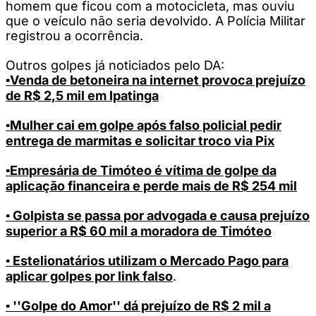
homem que ficou com a motocicleta, mas ouviu
que o veículo não seria devolvido. A Polícia Militar
registrou a ocorrência.
Outros golpes já noticiados pelo DA:
▪️Venda de betoneira na internet provoca prejuízo
de R$ 2,5 mil em Ipatinga
▪️Mulher cai em golpe após falso policial pedir
entrega de marmitas e solicitar troco via Pix
▪️Empresária de Timóteo é vítima de golpe da
aplicação financeira e perde mais de R$ 254 mil
▪️ Golpista se passa por advogada e causa prejuízo
superior a R$ 60 mil a moradora de Timóteo
▪️ Estelionatários utilizam o Mercado Pago para
aplicar golpes por link falso
.
▪️ ''Golpe do Amor'' dá prejuízo de R$ 2 mil a