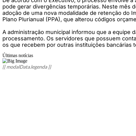
De acordo com o Executivo, o processo envolve a a
pode gerar divergências temporárias. Neste mês de 
adoção de uma nova modalidade de retenção do Im
Plano Plurianual (PPA), que alterou códigos orçam
A administração municipal informou que a equipe d
processamento. Os servidores que possuem conta na 
os que recebem por outras instituições bancárias 
Últimas notícias
{{ modalData.legenda }}