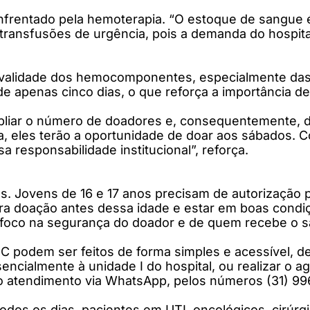
nfrentado pela hemoterapia. “O estoque de sangue é
 transfusões de urgência, pois a demanda do hospita
 validade dos hemocomponentes, especialmente das 
de apenas cinco dias, o que reforça a importância d
mpliar o número de doadores e, consequentemente, 
, eles terão a oportunidade de doar aos sábados. 
 responsabilidade institucional”, reforça.
os. Jovens de 16 e 17 anos precisam de autorização 
ira doação antes dessa idade e estar em boas condi
om foco na segurança do doador e de quem recebe o 
odem ser feitos de forma simples e acessível, de 
ncialmente à unidade I do hospital, ou realizar o a
o atendimento via WhatsApp, pelos números (31) 99
Todos os dias, pacientes em UTI, oncológicos, cirúr