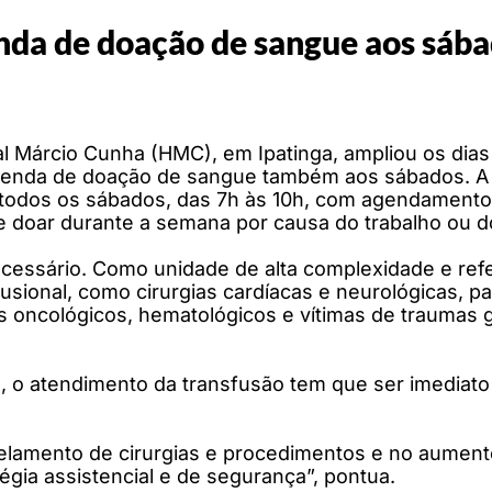
nda de doação de sangue aos sáb
al Márcio Cunha (HMC), em Ipatinga, ampliou os dia
agenda de doação de sangue também aos sábados. A p
todos os sábados, das 7h às 10h, com agendamento 
 doar durante a semana por causa do trabalho ou d
cessário. Como unidade de alta complexidade e refe
sional, como cirurgias cardíacas e neurológicas, pac
es oncológicos, hematológicos e vítimas de traumas 
o atendimento da transfusão tem que ser imediato p
amento de cirurgias e procedimentos e no aumento d
gia assistencial e de segurança”, pontua.