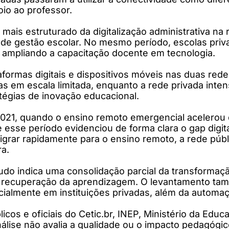
oio ao professor.
mais estruturado da digitalização administrativa na 
s de gestão escolar. No mesmo período, escolas priv
e ampliando a capacitação docente em tecnologia.
formas digitais e dispositivos móveis nas duas rede
 em escala limitada, enquanto a rede privada intens
tégias de inovação educacional.
2021, quando o ensino remoto emergencial acelerou d
 esse período evidenciou de forma clara o gap digit
grar rapidamente para o ensino remoto, a rede públ
ra.
udo indica uma consolidação parcial da transformaçã
na recuperação da aprendizagem. O levantamento tamb
specialmente em instituições privadas, além da auto
os e oficiais do Cetic.br, INEP, Ministério da Educ
nálise não avalia a qualidade ou o impacto pedagógi