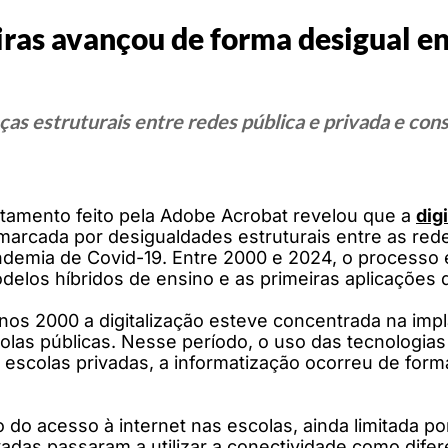
eiras avançou de forma desigual e
as estruturais entre redes pública e privada e cons
tamento feito pela Adobe Acrobat revelou que a
dig
marcada por desigualdades estruturais entre as rede
andemia de Covid-19. Entre 2000 e 2024, o processo e
delos híbridos de ensino e as primeiras aplicações de
nos 2000 a digitalização esteve concentrada na impl
colas públicas. Nesse período, o uso das tecnologias
 escolas privadas, a informatização ocorreu de form
do acesso à internet nas escolas, ainda limitada por
vadas passaram a utilizar a conectividade como difer