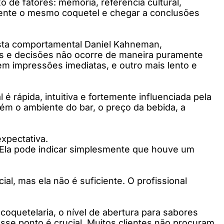
 de fatores: memória, referência cultural,
amente o mesmo coquetel e chegar a conclusões
ista comportamental Daniel Kahneman,
es e decisões não ocorre de maneira puramente
m impressões imediatas, e outro mais lento e
 rápida, intuitiva e fortemente influenciada pela
mbém o ambiente do bar, o preço da bebida, a
xpectativa.
. Ela pode indicar simplesmente que houve um
l, mas ela não é suficiente. O profissional
.
 coquetelaria, o nível de abertura para sabores
sse ponto é crucial. Muitos clientes não procuram