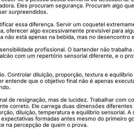
adora. Eles procuram segurança. Procuram algo que
ser surpreendidos.
ntificar essa diferença. Servir um coquetel extrem
a, oferecer algo excessivamente previsível para a
 não está apenas na bebida, mas no desencontro en
e sensibilidade profissional. O bartender não trabal
alcão com um repertório sensorial diferente, e o pr
o. Controlar diluição, proporção, textura e equilíbri
er entende que o objetivo final não é apenas execu
ndo.
inal de resignação, mas de lucidez. Trabalhar com co
nte correto. Ele carrega duas dimensões diferentes
ção, diluição, temperatura e equilíbrio sensorial. 
, expectativas formadas antes mesmo do primeiro g
sce na percepção de quem o prova.