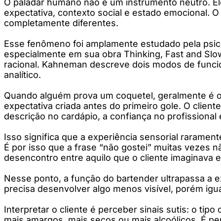
O paladar humano não é um instrumento neutro. Ele 
expectativa, contexto social e estado emocional.
completamente diferentes.
Esse fenômeno foi amplamente estudado pela psico
especialmente em sua obra Thinking, Fast and Sl
racional. Kahneman descreve dois modos de funcio
analítico.
Quando alguém prova um coquetel, geralmente é o pr
expectativa criada antes do primeiro gole. O client
descrição no cardápio, a confiança no profissiona
Isso significa que a experiência sensorial rarame
É por isso que a frase “não gostei” muitas vezes 
desencontro entre aquilo que o cliente imaginava e
Nesse ponto, a função do bartender ultrapassa a ex
precisa desenvolver algo menos visível, porém igua
Interpretar o cliente é perceber sinais sutis: o tip
mais amargos, mais secos ou mais alcoólicos. É pe