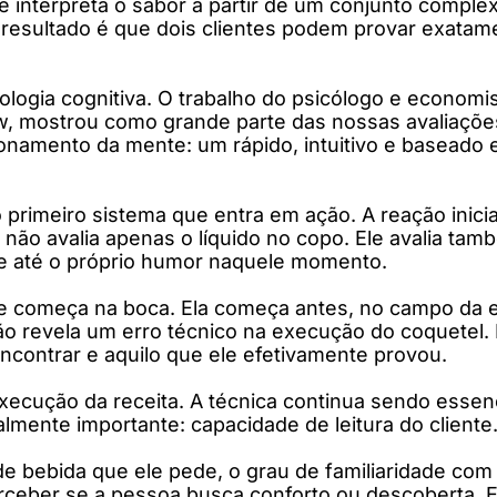
interpreta o sabor a partir de um conjunto complexo
 O resultado é que dois clientes podem provar exat
logia cognitiva. O trabalho do psicólogo e econom
ow, mostrou como grande parte das nossas avaliaçõ
namento da mente: um rápido, intuitivo e baseado e
imeiro sistema que entra em ação. A reação inicial é
e não avalia apenas o líquido no copo. Ele avalia ta
l e até o próprio humor naquele momento.
nte começa na boca. Ela começa antes, no campo da e
não revela um erro técnico na execução do coquetel
ncontrar e aquilo que ele efetivamente provou.
ecução da receita. A técnica continua sendo essencia
lmente importante: capacidade de leitura do cliente
o de bebida que ele pede, o grau de familiaridade com
rceber se a pessoa busca conforto ou descoberta. E