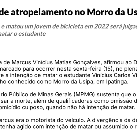
i de atropelamento no Morro da U
u e matou um jovem de bicicleta em 2022 será julg
matar o estudante
 de Marcus Vinícius Matias Gonçalves, afirmou ao D
arcado para ocorrer nesta sexta-feira (15), no plen
e a intenção de matar o estudante Vinícius Carlos Vi
ho conhecido como Morro da Usipa, em Ipatinga.
tério Público de Minas Gerais (MPMG) sustenta que 
ar a morte, além de qualificadoras como omissão de
omicídio culposo, quando não há intenção de matar.
cus era o motorista do veículo. A divergência da d
tenha agido com intenção de matar ou assumido o ri