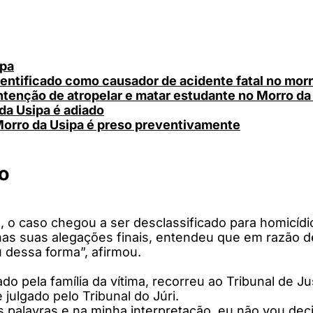
ipa
entificado como causador de acidente fatal no morr
ntenção de atropelar e matar estudante no Morro da
da Usipa é adiado
Morro da Usipa é preso preventivamente
o
 o caso chegou a ser desclassificado para homicídio
nas suas alegações finais, entendeu que em razão d
 dessa forma”, afirmou.
do pela família da vítima, recorreu ao Tribunal de 
julgado pelo Tribunal do Júri.
 palavras e na minha interpretação, eu não vou deci