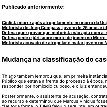
Publicado anteriormente:
Ciclista morre após atropelamento no morro da Us
Motorista de Jeep Compass, jovem de 25 anos é id
Defesa quer provar que motorista não agiu com a i
Defesa pede e júri sobre morte de jovem no Morro 
Motorista acusado de atropelar e matar jovem no 
Mudança na classificação do cas
Thiago também lembrou que, em primeira instância,
Público que estava à frente do processo à época, 
responder por homicídio culposo, e o juiz entendeu
Posteriormente, o assistente de acusação, contrata
ao recurso e determinou que Marcus Vinícius fosse 
“De toda forma, o TJMG falou o seguinte: em outras