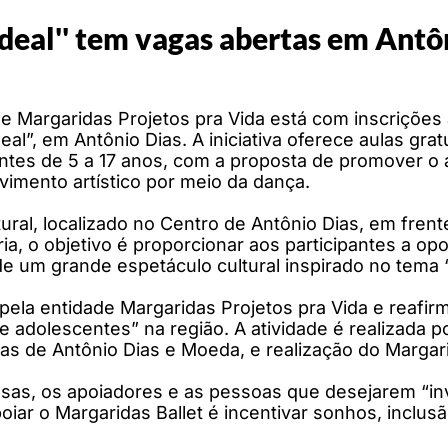
deal'' tem vagas abertas em Antô
e Margaridas Projetos pra Vida está com inscrições 
al”, em Antônio Dias. A iniciativa oferece aulas grat
tes de 5 a 17 anos, com a proposta de promover o ac
imento artístico por meio da dança.
tural, localizado no Centro de Antônio Dias, em fre
 o objetivo é proporcionar aos participantes a opor
 de um grande espetáculo cultural inspirado no tema
s pela entidade Margaridas Projetos pra Vida e rea
 e adolescentes” na região. A atividade é realizada 
s de Antônio Dias e Moeda, e realização do Margarid
as, os apoiadores e as pessoas que desejarem “inve
iar o Margaridas Ballet é incentivar sonhos, inclus