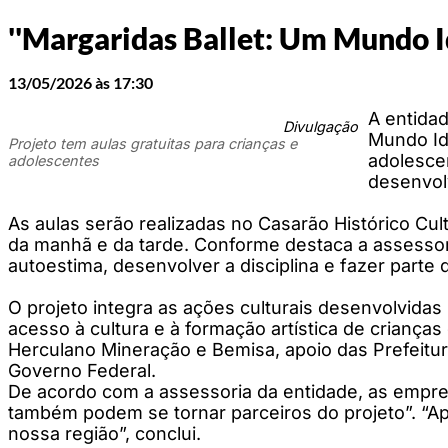
''Margaridas Ballet: Um Mundo I
13/05/2026 às 17:30
A entidad
Divulgação
Mundo Ide
Projeto tem aulas gratuitas para crianças e
adolescen
adolescentes
desenvolv
As aulas serão realizadas no Casarão Histórico Cul
da manhã e da tarde. Conforme destaca a assessoria,
autoestima, desenvolver a disciplina e fazer parte
O projeto integra as ações culturais desenvolvida
acesso à cultura e à formação artística de crianças
Herculano Mineração e Bemisa, apoio das Prefeitura
Governo Federal.
De acordo com a assessoria da entidade, as empres
também podem se tornar parceiros do projeto”. “Apo
nossa região”, conclui.