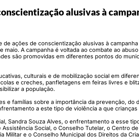
conscientização alusivas à campa
e de ações de conscientização alusivas à campanha 
e maio. A campanha é voltada ao combate ao abuso e
ades são promovidas em diferentes pontos do municíp
cativas, culturais e de mobilização social em difere
olas e creches, panfletagens em feiras livres e bli
ibilizar a população.
es e famílias sobre a importância da prevenção, do d
frentamento a este tipo de violência a que crianças
al, Sandra Souza Alves, o enfrentamento a esse tipo
 Assistência Social, o Conselho Tutelar, o Centro de
ia Militar e o Conselho Municipal dos Direitos da C