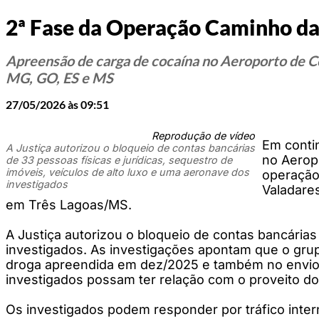
2ª Fase da Operação Caminho da
Apreensão de carga de cocaína no Aeroporto de C
MG, GO, ES e MS
27/05/2026 às 09:51
Reprodução de vídeo
Em conti
A Justiça autorizou o bloqueio de contas bancárias
no Aeropo
de 33 pessoas físicas e jurídicas, sequestro de
imóveis, veículos de alto luxo e uma aeronave dos
operação
investigados
Valadare
em Três Lagoas/MS.
A Justiça autorizou o bloqueio de contas bancárias
investigados. As investigações apontam que o grup
droga apreendida em dez/2025 e também no envio d
investigados possam ter relação com o proveito do 
Os investigados podem responder por tráfico inter