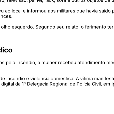
o, televisão, painel, rack, sofá e outros objetos de
 ao local e informou aos militares que havia saído
ences.
olho esquerdo. Segundo seu relato, o ferimento ter
dico
os pelo incêndio, a mulher recebeu atendimento m
de incêndio e violência doméstica. A vítima manifes
gital da 1ª Delegacia Regional de Polícia Civil, em 