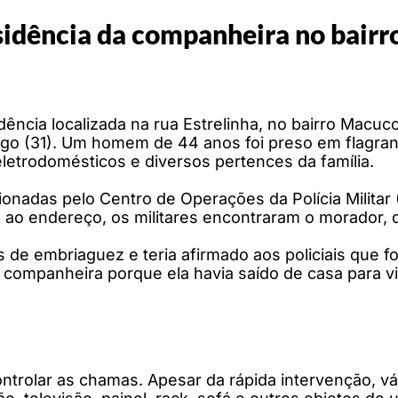
sidência da companheira no bair
ência localizada na rua Estrelinha, no bairro Macuco
go (31). Um homem de 44 anos foi preso em flagrant
letrodomésticos e diversos pertences da família.
cionadas pelo Centro de Operações da Polícia Milita
o endereço, os militares encontraram o morador, d
de embriaguez e teria afirmado aos policiais que fo
companheira porque ela havia saído de casa para visi
ntrolar as chamas. Apesar da rápida intervenção, v