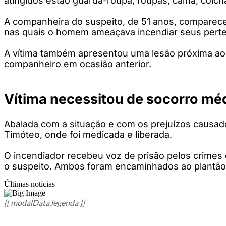
atingidos estão guarda-roupa, roupas, cama, colchã
A companheira do suspeito, de 51 anos, compareceu
nas quais o homem ameaçava incendiar seus pert
A vítima também apresentou uma lesão próxima ao 
companheiro em ocasião anterior.
Vítima necessitou de socorro mé
Abalada com a situação e com os prejuízos causad
Timóteo, onde foi medicada e liberada.
O incendiador recebeu voz de prisão pelos crimes 
o suspeito. Ambos foram encaminhados ao plantão di
Últimas notícias
{{ modalData.legenda }}