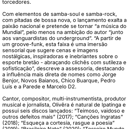
torcedores.
Com elementos de samba-soul e samba-rock,
com pitadas de bossa nova, o lançamento exalta a
paixão nacional e pretende se tornar “a música do
Mundial”, pelo menos na ambição do autor “junto
aos vanguardistas do underground”. “A partir de
um groove-funk, esta faixa é uma imersão
sensorial que sugere cenas e imagens
nostálgicas, inspiradoras e inebriantes sobre o
esporte bretão - abraçando clichês com sutileza e
sofisticação”, descreve a assessoria, destacando
a influência mais direta de nomes como Jorge
Benjor, Novos Baianos, Chico Buarque, Pedro
Luís e a Parede e Marcelo D2.
Cantor, compositor, multi-instrumentista, produtor
musical e jornalista, Olivêra é natural de Ipatinga e
possui seis discos lançados: “Teimoso, vaidoso e
outros defeitos mais” (2017); “Canções Ingratas”
(2018); “Esqueça a cortesia, rasgue a poesia”
(2019); “Brasileiro Nato” (2020); “Terceiro Mundo