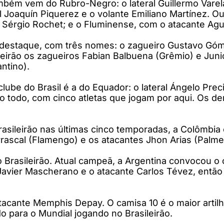
bém vem do Rubro-Negro: o lateral Guillermo Varela
 Joaquín Piquerez e o volante Emiliano Martínez. Ou
o Sérgio Rochet; e o Fluminense, com o atacante Ag
destaque, com três nomes: o zagueiro Gustavo Gómez
rão os zagueiros Fabian Balbuena (Grêmio) e Junior
antino).
e do Brasil é a do Equador: o lateral Ángelo Precia
 ao todo, com cinco atletas que jogam por aqui. Os de
asileirão nas últimas cinco temporadas, a Colômbia
arrascal (Flamengo) e os atacantes Jhon Arias (Palm
o Brasileirão. Atual campeã, a Argentina convocou o
avier Mascherano e o atacante Carlos Tévez, então
acante Memphis Depay. O camisa 10 é o maior artilh
o para o Mundial jogando no Brasileirão.