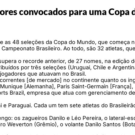
adores convocados para uma Copa
re as 48 seleções da Copa do Mundo, que começa ne
Campeonato Brasileiro. Ao todo, são 32 atletas, qu
supera o recorde anterior, de 27 nomes, na edição 
ribuídos por três seleções (Uruguai, Chile e Argent
jogadores que atuavam no Brasil.
oncorrentes [de mercado] no continente quanto os 
unique [Alemanha], Paris Saint-Germain [França], en
rts Brazil, empresa que atua com gerenciamento de 
i e Paraguai. Cada um tem sete atletas do Brasileirã
ngo: os zagueiros Danilo e Léo Pereira, o lateral-e
ro Weverton (Grêmio), o volante Danilo Santos (Bot