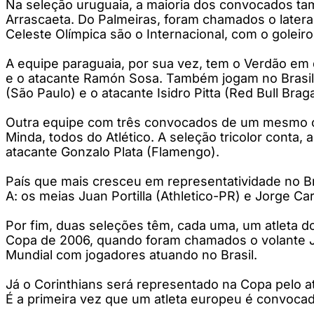
Na seleção uruguaia, a maioria dos convocados tam
Arrascaeta. Do Palmeiras, foram chamados o lateral
Celeste Olímpica são o Internacional, com o goleir
A equipe paraguaia, por sua vez, tem o Verdão em 
e o atacante Ramón Sosa. Também jogam no Brasilei
(São Paulo) e o atacante Isidro Pitta (Red Bull Brag
Outra equipe com três convocados de um mesmo club
Minda, todos do Atlético. A seleção tricolor conta,
atacante Gonzalo Plata (Flamengo).
País que mais cresceu em representatividade no Br
A: os meias Juan Portilla (Athletico-PR) e Jorge C
Por fim, duas seleções têm, cada uma, um atleta d
Copa de 2006, quando foram chamados o volante J
Mundial com jogadores atuando no Brasil.
Já o Corinthians será representado na Copa pelo at
É a primeira vez que um atleta europeu é convocad