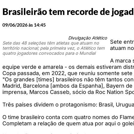
Brasileirão tem recorde de jog
09/06/2026 às 14:45
Divulgação Atlético
Sete ent
Sete das 48 seleções têm atletas que atuam no
atuam no 
território nacional; pela primeira vez, o Atlético tem
quatro jogadores convocados para o Mundial
A marca 
equipe verde e amarela - os demais estiveram dist
Copa passada, em 2022, que reuniu somente sete 
"Os grandes [times] brasileiros não têm tantos c
Madrid, Barcelona [ambos da Espanha], Bayern de M
imprensa, Marcos Casseb, sócio da Roc Nation Spo
Três países dividem o protagonismo: Brasil, Urugua
O time brasileiro conta com quatro nomes do Flame
Completam a relação de quem atua por aqui o golei