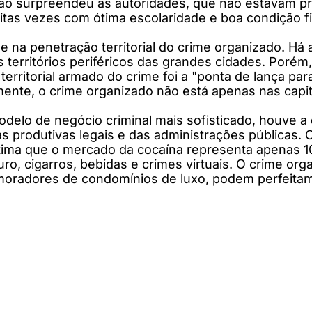
ão surpreendeu as autoridades, que não estavam p
muitas vezes com ótima escolaridade e boa condição
e na penetração territorial do crime organizado. H
territórios periféricos das grandes cidades. Porém
erritorial armado do crime foi a "ponta de lança par
mente, o crime organizado não está apenas nas capita
lo de negócio criminal mais sofisticado, houve a d
as produtivas legais e das administrações públicas. 
estima que o mercado da cocaína representa apenas 1
, cigarros, bebidas e crimes virtuais. O crime orga
 moradores de condomínios de luxo, podem perfeita