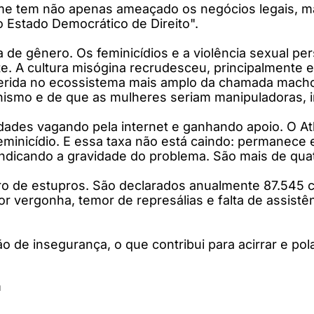
 crime tem não apenas ameaçado os negócios legais,
o Estado Democrático de Direito".
a de gênero. Os feminicídios e a violência sexual 
e. A cultura misógina recrudesceu, principalmente 
nserida no ecossistema mais amplo da chamada machos
smo e de que as mulheres seriam manipuladoras, in
idades vagando pela internet e ganhando apoio. O A
eminicídio. E essa taxa não está caindo: permanece 
indicando a gravidade do problema. São mais de quatr
o de estupros. São declarados anualmente 87.545 
r vergonha, temor de represálias e falta de assistên
de insegurança, o que contribui para acirrar e pola
m