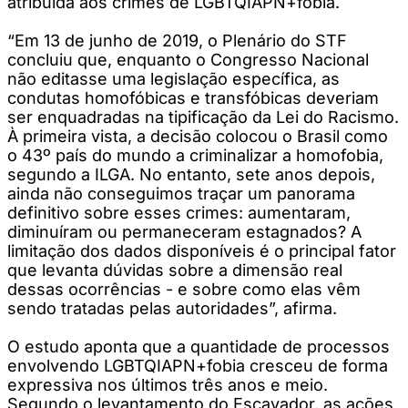
atribuída aos crimes de LGBTQIAPN+fobia.
“Em 13 de junho de 2019, o Plenário do STF
concluiu que, enquanto o Congresso Nacional
não editasse uma legislação específica, as
condutas homofóbicas e transfóbicas deveriam
ser enquadradas na tipificação da Lei do Racismo.
À primeira vista, a decisão colocou o Brasil como
o 43º país do mundo a criminalizar a homofobia,
segundo a ILGA. No entanto, sete anos depois,
ainda não conseguimos traçar um panorama
definitivo sobre esses crimes: aumentaram,
diminuíram ou permaneceram estagnados? A
limitação dos dados disponíveis é o principal fator
que levanta dúvidas sobre a dimensão real
dessas ocorrências - e sobre como elas vêm
sendo tratadas pelas autoridades”, afirma.
O estudo aponta que a quantidade de processos
envolvendo LGBTQIAPN+fobia cresceu de forma
expressiva nos últimos três anos e meio.
Segundo o levantamento do Escavador, as ações