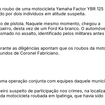
lo roubo de uma motocicleta Yamaha Factor YBR 125
 por dois indivíduos em atitude suspeita.
cro de pistola. Naquele mesmo momento, chegou a
airro, desta vez de um Ford Ka branco. O automóve
tomado no assalto, identificado pelos militares ant
 durante as diligências apontam que os roubos da mot
undos de Coronel Fabriciano.
ma operação conjunta com equipes daquele municípi
iro suspeito de participação nos crimes, na localiz
da motocicleta roubada em Ipatinga, que havia sido