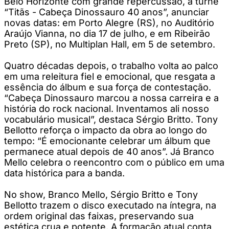
Belo Horizonte com grande repercussão, a turnê
“Titãs - Cabeça Dinossauro 40 anos”, anunciar
novas datas: em Porto Alegre (RS), no Auditório
Araújo Vianna, no dia 17 de julho, e em Ribeirão
Preto (SP), no Multiplan Hall, em 5 de setembro.
Quatro décadas depois, o trabalho volta ao palco
em uma releitura fiel e emocional, que resgata a
essência do álbum e sua força de contestação.
“Cabeça Dinossauro marcou a nossa carreira e a
história do rock nacional. Inventamos ali nosso
vocabulário musical”, destaca Sérgio Britto. Tony
Bellotto reforça o impacto da obra ao longo do
tempo: “É emocionante celebrar um álbum que
permanece atual depois de 40 anos”. Já Branco
Mello celebra o reencontro com o público em uma
data histórica para a banda.
No show, Branco Mello, Sérgio Britto e Tony
Bellotto trazem o disco executado na íntegra, na
ordem original das faixas, preservando sua
estética crua e potente. A formação atual conta