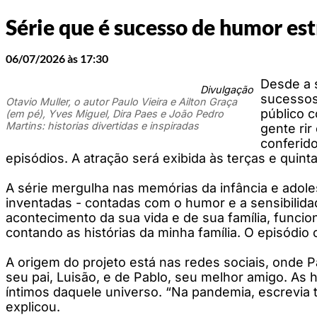
Série que é sucesso de humor est
06/07/2026 às 17:30
Desde a 
Divulgação
sucessos 
Otavio Muller, o autor Paulo Vieira e Ailton Graça
público 
(em pé), Yves Miguel, Dira Paes e João Pedro
Martins: historias divertidas e inspiradas
gente rir
conferido
episódios. A atração será exibida às terças e quin
A série mergulha nas memórias da infância e adoles
inventadas - contadas com o humor e a sensibilida
acontecimento da sua vida e de sua família, funcio
contando as histórias da minha família. O episódio 
A origem do projeto está nas redes sociais, onde P
seu pai, Luisão, e de Pablo, seu melhor amigo. A
íntimos daquele universo. “Na pandemia, escrevia to
explicou.