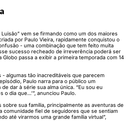
ra
& Luisão” vem se firmando como um dos maiores
criada por Paulo Vieira, rapidamente conquistou o
onfusão - uma combinação que tem feito muita
 esse sucesso recheado de irreverência poderá ser
o a Globo passa a exibir a primeira temporada com 14
s - algumas tão inacreditáveis que parecem
episódio, Paulo narra para o público um
 de dar à série sua alma única. “Eu sou eu
 o dia que...’”, anunciou Paulo.
s sobre sua família, principalmente as aventuras de
ma comunidade fiel de seguidores que se sentiam
do até virarmos uma grande família virtual”,