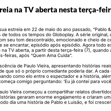
reia na TV aberta nesta terça-fei
sua estreia em 22 de maio do ano passado, “Pablo 
de todos os tempos do Globoplay. A série original, 
com seu tom descontraído, emocionado e cheio de c
 e se encantar, episódio após episódio. Agora todo
 na TV aberta, a partir desta terça-feira (7), quand
tas-feiras, após “Quem Ama Cuida”.
cência de Paulo Vieira, apresentando histórias reai
de que só o próprio comediante poderia dar. A cada 
nando como elo entre o espectador e a história, além
começa comigo perguntando: ‘Eu já contei para vocês
aulo Vieira começou a compartilhar relatos divertido
s histórias geraram enorme engajamento e criaram u
do dia uma história de Pablo e Luisão, e foi crescen