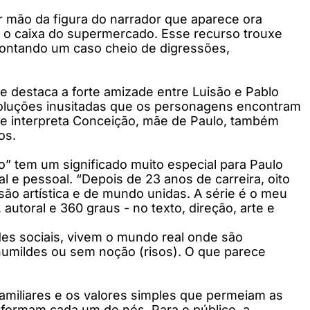
ir mão da figura do narrador que aparece ora
u o caixa do supermercado. Esse recurso trouxe
contando um caso cheio de digressões,
que destaca a forte amizade entre Luisão e Pablo
 soluções inusitadas que os personagens encontram
que interpreta Conceição, mãe de Paulo, também
os.
o” tem um significado muito especial para Paulo
al e pessoal. “Depois de 23 anos de carreira, oito
são artística e de mundo unidas. A série é o meu
utoral e 360 graus - no texto, direção, arte e
des sociais, vivem o mundo real onde são
mildes ou sem noção (risos). O que parece
 familiares e os valores simples que permeiam as
 formam cada um de nós. Para o público, a