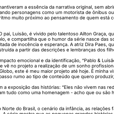
mantiveram a essência da narrativa original, sem abr
pretando personagens como um motorista de ônibus o
m ritmo muito próximo ao pensamento de quem está 
O pai, Luisão, é vivido pelo talentoso Ailton Graça, 
ablo, e compartilha que o humor da série nasce das
tada de inocência e esperança. A atriz Dira Paes, 
ruída a partir das descrições e lembranças dos filh
mpacto emocional e da identificação, “Pablo & Luisã
ue vê no projeto a realização de um sonho profission
Globo, este é meu maior projeto até hoje. É minha vi
passo rumo ao tipo de conteúdo que quero produzir, a
m a exposição das histórias: “Eles não vivem nas re
ram tudo como uma homenagem - acho que ou são hu
 Norte do Brasil, o cenário da infância, as relações
l. A série mostra que as pequenas grandes histórias