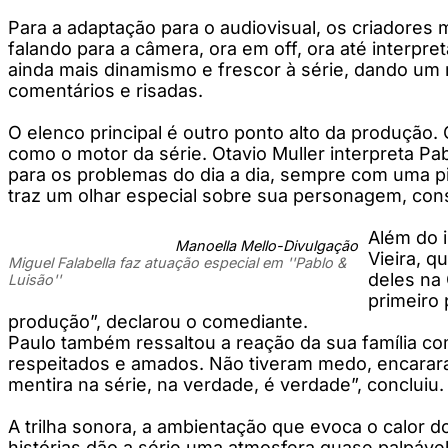
Para a adaptação para o audiovisual, os criadores 
falando para a câmera, ora em off, ora até inter
ainda mais dinamismo e frescor à série, dando u
comentários e risadas.
O elenco principal é outro ponto alto da produção. 
como o motor da série. Otavio Muller interpreta P
para os problemas do dia a dia, sempre com uma pi
traz um olhar especial sobre sua personagem, const
Além do i
Manoella Mello-Divulgação
Vieira, q
Miguel Falabella faz atuação especial em ''Pablo &
deles na 
Luisão''
primeiro 
produção”, declarou o comediante.
Paulo também ressaltou a reação da sua família co
respeitados e amados. Não tiveram medo, encara
mentira na série, na verdade, é verdade”, concluiu.
A trilha sonora, a ambientação que evoca o calor do
histórias dão a série uma atmosfera quase palpáve