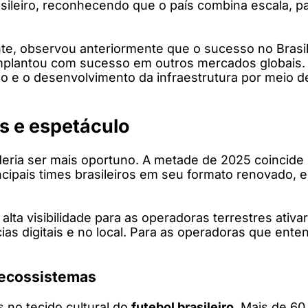
ileiro, reconhecendo que o país combina escala, pa
nte, observou anteriormente que o sucesso no Brasi
implantou com sucesso em outros mercados globais.
mo e o desenvolvimento da infraestrutura por meio
s e espetáculo
deria ser mais oportuno. A metade de 2025 coincid
ipais times brasileiros em seu formato renovado, e 
ta visibilidade para as operadoras terrestres ativ
ias digitais e no local. Para as operadoras que en
 ecossistemas
s no tecido cultural do
futebol brasileiro
. Mais de 60