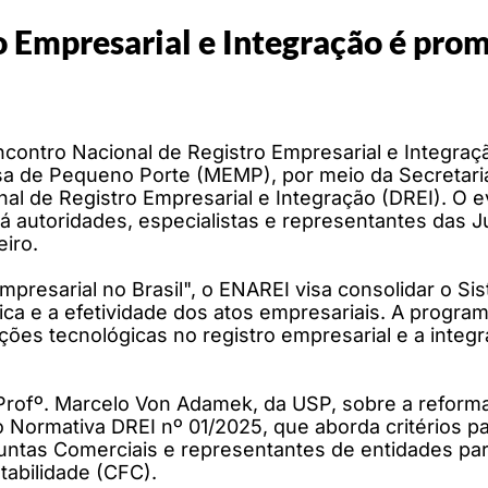
o Empresarial e Integração é pro
º Encontro Nacional de Registro Empresarial e Integr
 de Pequeno Porte (MEMP), por meio da Secretari
 de Registro Empresarial e Integração (DREI). O e
rá autoridades, especialistas e representantes das J
eiro.
mpresarial no Brasil", o ENAREI visa consolidar o S
ca e a efetividade dos atos empresariais. A program
ções tecnológicas no registro empresarial e a inte
Profº. Marcelo Von Adamek, da USP, sobre a reforma 
ão Normativa DREI nº 01/2025, que aborda critérios 
untas Comerciais e representantes de entidades pa
abilidade (CFC).