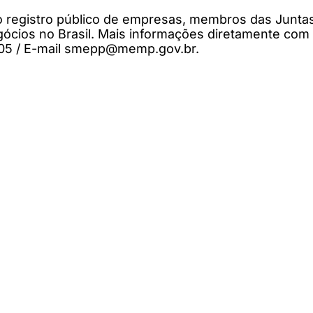
no registro público de empresas, membros das Junt
gócios no Brasil. Mais informações diretamente co
05 / E-mail
smepp@memp.gov.br
.