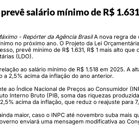
prevê salário mínimo de R$ 1.63
áximo - Repórter da Agência Brasil
A nova regra de 
ínimo no próximo ano. O Projeto da Lei Orçamentária
sso, prevê mínimo de R$ 1.631, R$ 1 mais alto que o
árias (LDO).
elação ao salário mínimo de R$ 1.518 em 2025. A al
o a 2,5% acima da inflação do ano anterior.
valente ao Índice Nacional de Preços ao Consumidor
o Interno Bruto (PIB, soma das riquezas produzidas
 2,5% acima da inflação, que reduz o reajuste para 
r ainda maior, caso o INPC até novembro suba mais 
overno enviará uma mensagem modificativa ao Cong