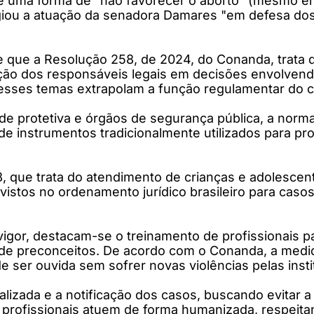
 é uma forma de “não favorecer o aborto” (mesmo e
giou a atuação da senadora Damares "em defesa dos
 que a Resolução 258, de 2024, do Conanda, trata d
pação dos responsáveis legais em decisões envolven
 esses temas extrapolam a função regulamentar do co
rede protetiva e órgãos de segurança pública, a norm
e instrumentos tradicionalmente utilizados para pro
 que trata do atendimento de crianças e adolescente
vistos no ordenamento jurídico brasileiro para caso
.
gor, destacam-se o treinamento de profissionais para
e de preconceitos. De acordo com o Conanda, a medid
 de ser ouvida sem sofrer novas violências pelas insti
lizada e a notificação dos casos, buscando evitar a r
 os profissionais atuem de forma humanizada, respeit