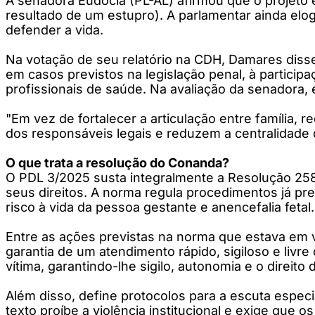
A senadora Eudócia (PL-AL) afirmou que o projeto
resultado de um estupro). A parlamentar ainda elo
defender a vida.
Na votação de seu relatório na CDH, Damares disse
em casos previstos na legislação penal, à partici
profissionais de saúde. Na avaliação da senadora,
"Em vez de fortalecer a articulação entre família, 
dos responsáveis legais e reduzem a centralidade d
O que trata a resolução do Conanda?
O PDL 3/2025 susta integralmente a Resolução 258,
seus direitos. A norma regula procedimentos já pre
risco à vida da pessoa gestante e anencefalia fetal
Entre as ações previstas na norma que estava em vi
garantia de um atendimento rápido, sigiloso e livr
vítima, garantindo-lhe sigilo, autonomia e o direito
Além disso, define protocolos para a escuta especia
texto proíbe a violência institucional e exige que