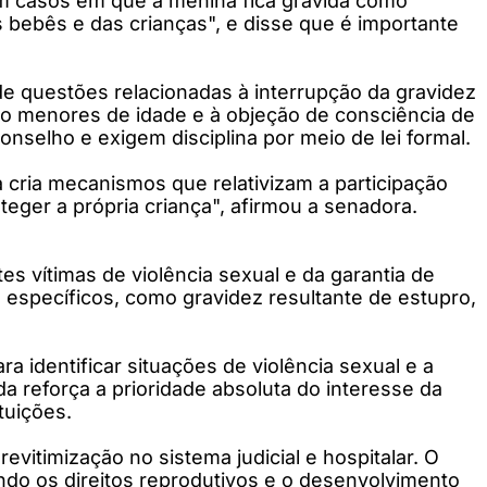
m casos em que a menina fica grávida como
 bebês e das crianças", e disse que é importante
e questões relacionadas à interrupção da gravidez
do menores de idade e à objeção de consciência de
nselho e exigem disciplina por meio de lei formal.
a cria mecanismos que relativizam a participação
teger a própria criança", afirmou a senadora.
s vítimas de violência sexual e da garantia de
s específicos, como gravidez resultante de estupro,
 identificar situações de violência sexual e a
a reforça a prioridade absoluta do interesse da
tuições.
evitimização no sistema judicial e hospitalar. O
ando os direitos reprodutivos e o desenvolvimento