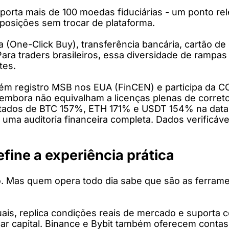
porta mais de 100 moedas fiduciárias - um ponto rel
e posições sem trocar de plataforma.
a (One-Click Buy), transferência bancária, cartão d
ara traders brasileiros, essa diversidade de rampas
tes.
ém registro MSB nos EUA (FinCEN) e participa da C
embora não equivalham a licenças plenas de correto
tados de BTC 157%, ETH 171% e USDT 154% na data da
ma auditoria financeira completa. Dados verificávei
efine a experiência prática
 Mas quem opera todo dia sabe que são as ferramen
is, replica condições reais de mercado e suporta 
scar capital. Binance e Bybit também oferecem cont