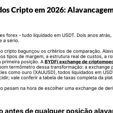
dos Cripto em 2026: Alavancage
 forex - tudo liquidado em USDT. Dois anos atrás, p
 a sério.
so cripto bagunçou os critérios de comparação. Ala
s tipos de margem, a estrutura real de custos, a ro
a primeira posição. A
BYDFi exchange de criptomoe
m bom termômetro dessa transformação: a exchange 
ies como ouro (XAUUSD), todos liquidados em USDT
idir; vale conferir a tabela de taxas completa da pla
fato pesam na hora de escolher uma exchange de deri
o antes de qualquer posição alav