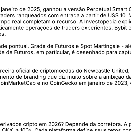
m janeiro de 2025, ganhou a versão Perpetual Smar
raders ranqueados com entrada a partir de US$ 10.
mpo real completam o recurso. A Investopedia expli
ticamente operações de traders experientes. Bybit 
os.
de pontual, Grade de Futuros e Spot Martingale - a
de de Futuros, em particular, é desenhado para capt
rceira oficial de criptomoedas do Newcastle United
ento de branding que diz muito sobre a ambição d
 no CoinMarketCap e no CoinGecko em janeiro de 2023
rivados cripto em 2026? Depende da corretora. A pl
 OKX, a 100x. Cada plataforma define seus tetos conf