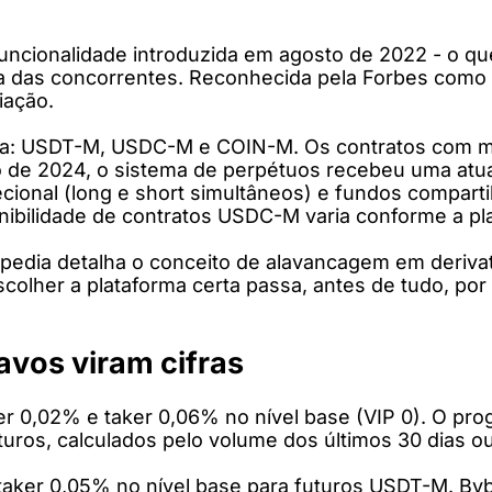
funcionalidade introduzida em agosto de 2022 - o qu
oria das concorrentes. Reconhecida pela Forbes co
iação.
forma: USDT-M, USDC-M e COIN-M. Os contratos co
 de 2024, o sistema de perpétuos recebeu uma atua
ecional (long e short simultâneos) e fundos compar
ilidade de contratos USDC-M varia conforme a pl
pedia detalha o conceito de alavancagem em derivat
lher a plataforma certa passa, antes de tudo, por c
avos viram cifras
0,02% e taker 0,06% no nível base (VIP 0). O progr
ros, calculados pelo volume dos últimos 30 dias ou 
aker 0,05% no nível base para futuros USDT-M. By