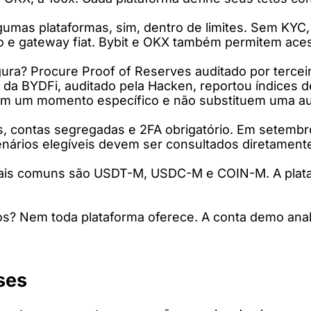
umas plataformas, sim, dentro de limites. Sem KYC,
mo e gateway fiat. Bybit e OKX também permitem ace
ra? Procure Proof of Reserves auditado por tercei
s da BYDFi, auditado pela Hacken, reportou índice
tem um momento específico e não substituem uma aud
ts, contas segregadas e 2FA obrigatório. Em setemb
nários elegíveis devem ser consultados diretament
mais comuns são USDT-M, USDC-M e COIN-M. A plat
dos? Nem toda plataforma oferece. A conta demo ana
ses