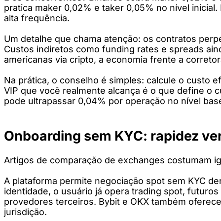
pratica maker 0,02% e taker 0,05% no nível inicia
alta frequência.
Um detalhe que chama atenção: os contratos perpét
Custos indiretos como funding rates e spreads ain
americanas via cripto, a economia frente a correto
Na prática, o conselho é simples: calcule o custo 
VIP que você realmente alcança é o que define o 
pode ultrapassar 0,04% por operação no nível bas
Onboarding sem KYC: rapidez ver
Artigos de comparação de exchanges costumam igno
A plataforma permite negociação spot sem KYC dent
identidade, o usuário já opera trading spot, futur
provedores terceiros. Bybit e OKX também oferece
jurisdição.