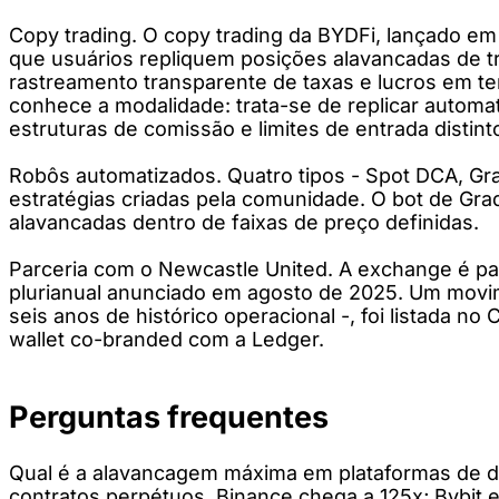
Copy trading. O copy trading da BYDFi, lançado e
que usuários repliquem posições alavancadas de t
rastreamento transparente de taxas e lucros em te
conhece a modalidade: trata-se de replicar automa
estruturas de comissão e limites de entrada distint
Robôs automatizados. Quatro tipos - Spot DCA, Gra
estratégias criadas pela comunidade. O bot de Gra
alavancadas dentro de faixas de preço definidas.
Parceria com o Newcastle United. A exchange é pa
plurianual anunciado em agosto de 2025. Um movim
seis anos de histórico operacional -, foi listada
wallet co-branded com a Ledger.
Perguntas frequentes
Qual é a alavancagem máxima em plataformas de de
contratos perpétuos. Binance chega a 125x; Bybit e