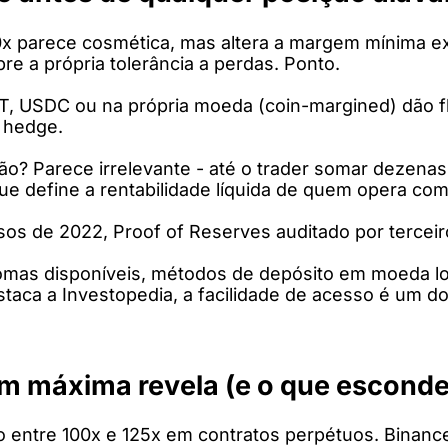
x parece cosmética, mas altera a margem mínima exig
re a própria tolerância a perdas. Ponto.
USDC ou na própria moeda (coin-margined) dão flex
e hedge.
ão? Parece irrelevante - até o trader somar dezena
que define a rentabilidade líquida de quem opera com
os de 2022, Proof of Reserves auditado por terceiros
iomas disponíveis, métodos de depósito em moeda loc
aca a Investopedia, a facilidade de acesso é um d
em máxima revela (e o que esconde
o entre 100x e 125x em contratos perpétuos. Binanc