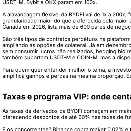
USDT-M. Bybit e OKX param em 100x.
A alavancagem flexível da BYDFi vai de 1x a 200x, 
granularidade maior do que a oferecida pela mai
Canadá em 2026, lista mais de 600 pares de negoc
São três tipos de contratos perpétuos na plata
ampliando as opções de colateral. Já em dezembro
sem consumir lucros não realizados, hedging bidir
também suportam USDT-M e COIN-M, mas a disponib
Para quem quer entender melhor o tema, a Investo
amplifica ganhos e perdas na mesma proporção. Esco
Taxas e programa VIP: onde cent
As taxas de derivados da BYDFi começam em maker 
oferecendo descontos de até 60% nas taxas de futu
E os concorrentes? Binance cobra maker 0,02% e t