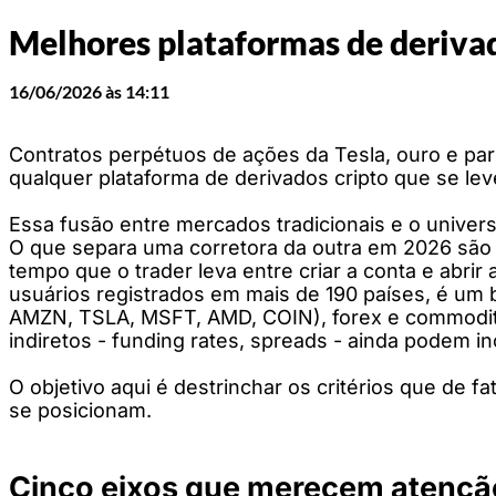
Melhores plataformas de deriva
16/06/2026 às 14:11
Contratos perpétuos de ações da Tesla, ouro e pares
qualquer plataforma de derivados cripto que se leve
Essa fusão entre mercados tradicionais e o univer
O que separa uma corretora da outra em 2026 são o
tempo que o trader leva entre criar a conta e abrir 
usuários registrados em mais de 190 países, é u
AMZN, TSLA, MSFT, AMD, COIN), forex e commodit
indiretos - funding rates, spreads - ainda podem inc
O objetivo aqui é destrinchar os critérios que de 
se posicionam.
Cinco eixos que merecem atençã