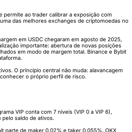
e permite ao trader calibrar a exposição com
mo uma das melhores exchanges de criptomoedas no
m margem em USDC chegaram em agosto de 2025,
lização importante: abertura de novas posições
tilhados em modo de margem total. Binance e Bybit
ataforma.
ivos. O princípio central não muda: alavancagem
onhecer o próprio perfil de risco.
ama VIP conta com 7 níveis (VIP 0 a VIP 6),
pelo saldo de ativos.
bit parte de maker 0,02% e taker 0,055%. OKX