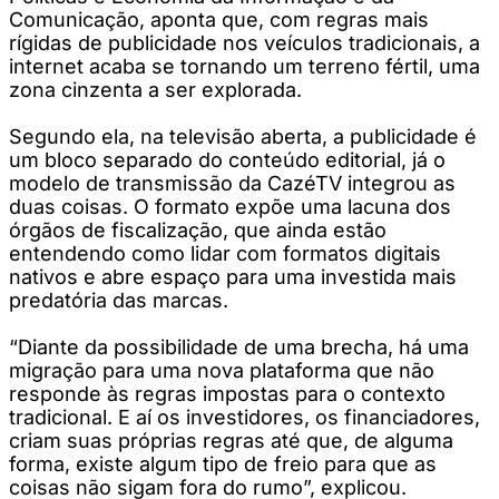
Comunicação, aponta que, com regras mais
rígidas de publicidade nos veículos tradicionais, a
internet acaba se tornando um terreno fértil, uma
zona cinzenta a ser explorada.
Segundo ela, na televisão aberta, a publicidade é
um bloco separado do conteúdo editorial, já o
modelo de transmissão da CazéTV integrou as
duas coisas. O formato expõe uma lacuna dos
órgãos de fiscalização, que ainda estão
entendendo como lidar com formatos digitais
nativos e abre espaço para uma investida mais
predatória das marcas.
“Diante da possibilidade de uma brecha, há uma
migração para uma nova plataforma que não
responde às regras impostas para o contexto
tradicional. E aí os investidores, os financiadores,
criam suas próprias regras até que, de alguma
forma, existe algum tipo de freio para que as
coisas não sigam fora do rumo”, explicou.