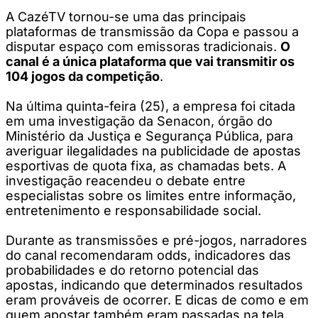
A CazéTV tornou-se uma das principais
plataformas de transmissão da Copa e passou a
disputar espaço com emissoras tradicionais.
O
canal é a única plataforma que vai transmitir os
104 jogos da competição
.
Na última quinta-feira (25), a empresa foi citada
em uma investigação da Senacon, órgão do
Ministério da Justiça e Segurança Pública, para
averiguar ilegalidades na publicidade de apostas
esportivas de quota fixa, as chamadas bets. A
investigação reacendeu o debate entre
especialistas sobre os limites entre informação,
entretenimento e responsabilidade social.
Durante as transmissões e pré-jogos, narradores
do canal recomendaram odds, indicadores das
probabilidades e do retorno potencial das
apostas, indicando que determinados resultados
eram prováveis de ocorrer. E dicas de como e em
quem apostar também eram passadas na tela.