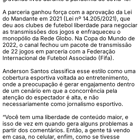
A parceria ganhou força com a aprovação da Lei
do Mandante em 2021 (Lei nº 14.205/2021), que
deu aos clubes de futebol liberdade para negociar
as transmissões dos jogos e enfraqueceu o
monopólio da Rede Globo. Na Copa do Mundo de
2022, o canal fechou um pacote de transmissão
de 22 jogos em parceria com a Federação
Internacional de Futebol Associado (Fifa).
Anderson Santos classifica esse estilo como uma
cobertura esportiva voltada ao entretenimento,
onde a preocupação é gerar engajamento dentro
de um cenário em que a concorrência pela
atenção do espectador é alta, e não
necessariamente como jornalismo esportivo.
“Você tem uma liberdade de conteúdo maior, e
isso de vez em quando gera alguns problemas a
partir dos comentários. Então, a gente tá vendo
em casa, no celular, enfim, como se tivesse